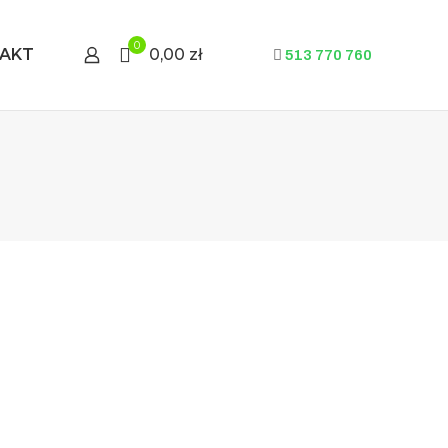
0
AKT
0,00 zł
513 770 760